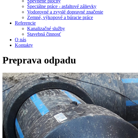
Spevnené plochy
Špeciálne práce - asfaltové zálievky
Vodorovné a zvyslé dopravné značenie
Zemné, výkopové a búracie práce
Referencie
Kanalizačné služby
Stavebná činnosť
O nás
Kontakty
Preprava odpadu