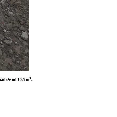
3
ádrže od 10,5 m
.