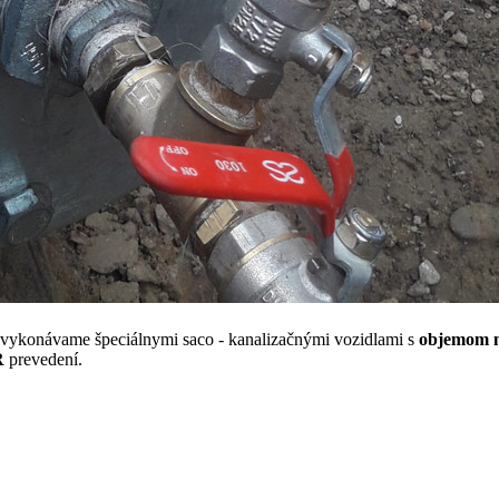
vykonávame špeciálnymi saco - kanalizačnými vozidlami s
objemom n
R
prevedení.