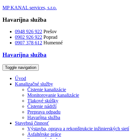
MP KANAL services, s.r.o.
Havaríjna
služba
0948 926 922
Prešov
0902 926 922
Poprad
0907 378 612
Humenné
Havaríjna
služba
Toggle navigation
Úvod
Kanalizačné služby
Čistenie kanalizácie
Monitorovanie kanalizácie
Tlakové skúšky
Čistenie nádrží
Preprava odpadu
Havaríjna služba
Stavebná činnosť
Výstavba, oprava a rekonštrukcie inžinierských sietí
Asfaltérske práce